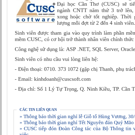
Đại học Cần Thơ (CUSC) sẽ tiế
ngành CNTT năm thứ 3 trở lên, 
xong hoặc chờ tốt nghiệp. Thời g
lượng mỗi đợt từ 2 đến 4 sinh viên
Sinh viên được tham gia vào quy trình làm phần mềm
mềm CUSC, có cơ hội trở thành nhân viên chính thứ
Công nghệ sử dụng là: ASP .NET, SQL Server, Oracle
Sinh viên có nhu cầu vui lòng liên hệ:
- Điện thoại: 0710. 373 1072 (gặp chị Thanh, phụ trác
- Email: kinhdoanh@cuscsoft.com
- Địa chỉ: Số 1 Lý Tự Trọng, Q. Ninh Kiều, TP. Cần 
CÁC TIN LIÊN QUAN
» Thông báo thời gian nghỉ lễ Giỗ tổ Hùng Vương, 3
» Thông báo thời gian nghỉ Tết Nguyên đán Quý Mã
» CUSC tiếp đón Đoàn Công tác của Bộ Thông tin và Truyền thông đến làm
việc