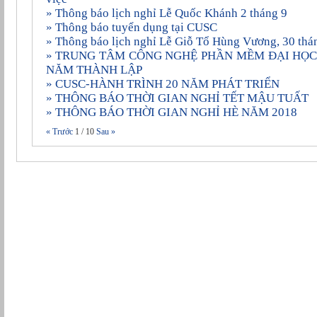
» Thông báo lịch nghỉ Lễ Quốc Khánh 2 tháng 9
» Thông báo tuyển dụng tại CUSC
» Thông báo lịch nghỉ Lễ Giỗ Tổ Hùng Vương, 30 thá
» TRUNG TÂM CÔNG NGHỆ PHẦN MỀM ÐẠI HỌC CẦN THƠ KỶ NIỆM 20
NĂM THÀNH LẬP
» CUSC-HÀNH TRÌNH 20 NĂM PHÁT TRIỂN
» THÔNG BÁO THỜI GIAN NGHỈ TẾT MẬU TUẤT
» THÔNG BÁO THỜI GIAN NGHỈ HÈ NĂM 2018
« Trước
1
/
10
Sau »