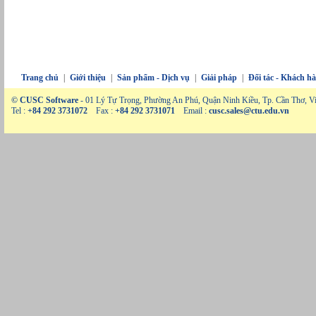
Trang chủ
|
Giới thiệu
|
Sản phẩm - Dịch vụ
|
Giải pháp
|
Đối tác - Khách h
© CUSC Software
- 01 Lý Tự Trọng, Phường An Phú, Quận Ninh Kiều, Tp. Cần Thơ, V
Tel :
+84 292 3731072
Fax :
+84 292 3731071
Email :
cusc.sales@ctu.edu.vn