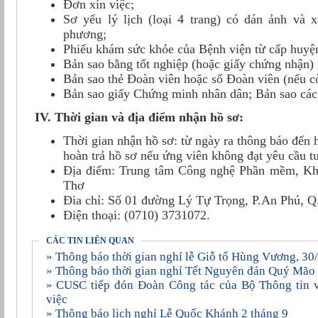
Đơn xin việc;
Sơ yếu lý lịch (loại 4 trang) có dán ảnh và 
phương;
Phiếu khám sức khỏe của Bệnh viện từ cấp huyện
Bản sao bằng tốt nghiệp (hoặc giấy chứng nhận)
Bản sao thẻ Đoàn viên hoặc sổ Đoàn viên (nếu c
Bản sao giấy Chứng minh nhân dân; Bản sao các 
IV. Thời gian và địa điểm nhận hồ sơ:
Thời gian nhận hồ sơ: từ ngày ra thông báo đến 
hoàn trả hồ sơ nếu ứng viên không đạt yêu cầu t
Địa điểm: Trung tâm Công nghệ Phần mềm, Kh
Thơ
Đia chỉ: Số 01 đường Lý Tự Trọng, P.An Phú, 
Điện thoại: (0710) 3731072.
CÁC TIN LIÊN QUAN
» Thông báo thời gian nghỉ lễ Giỗ tổ Hùng Vương, 3
» Thông báo thời gian nghỉ Tết Nguyên đán Quý Mã
» CUSC tiếp đón Đoàn Công tác của Bộ Thông tin và Truyền thông đến làm
việc
» Thông báo lịch nghỉ Lễ Quốc Khánh 2 tháng 9