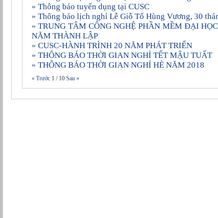
» Thông báo tuyển dụng tại CUSC
» Thông báo lịch nghỉ Lễ Giỗ Tổ Hùng Vương, 30 thá
» TRUNG TÂM CÔNG NGHỆ PHẦN MỀM ÐẠI HỌC CẦN THƠ KỶ NIỆM 20
NĂM THÀNH LẬP
» CUSC-HÀNH TRÌNH 20 NĂM PHÁT TRIỂN
» THÔNG BÁO THỜI GIAN NGHỈ TẾT MẬU TUẤT
» THÔNG BÁO THỜI GIAN NGHỈ HÈ NĂM 2018
« Trước
1
/
10
Sau »