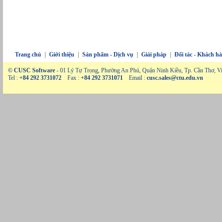
Trang chủ
|
Giới thiệu
|
Sản phẩm - Dịch vụ
|
Giải pháp
|
Đối tác - Khách h
© CUSC Software
- 01 Lý Tự Trọng, Phường An Phú, Quận Ninh Kiều, Tp. Cần Thơ, V
Tel :
+84 292 3731072
Fax :
+84 292 3731071
Email :
cusc.sales@ctu.edu.vn