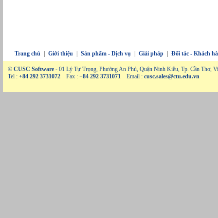
Trang chủ
|
Giới thiệu
|
Sản phẩm - Dịch vụ
|
Giải pháp
|
Đối tác - Khách h
© CUSC Software
- 01 Lý Tự Trọng, Phường An Phú, Quận Ninh Kiều, Tp. Cần Thơ, V
Tel :
+84 292 3731072
Fax :
+84 292 3731071
Email :
cusc.sales@ctu.edu.vn