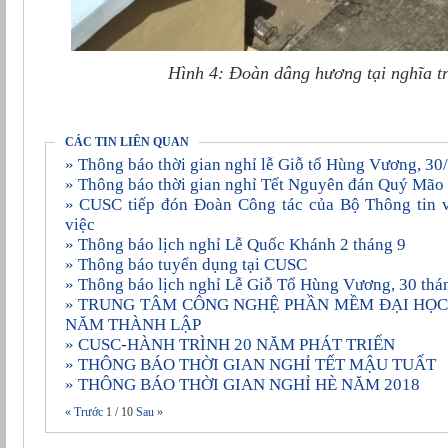
Hình 4: Đoàn dâng hương tại nghĩa tra
CÁC TIN LIÊN QUAN
» Thông báo thời gian nghỉ lễ Giỗ tổ Hùng Vương, 3
» Thông báo thời gian nghỉ Tết Nguyên đán Quý Mã
» CUSC tiếp đón Đoàn Công tác của Bộ Thông tin và Truyền thông đến làm
việc
» Thông báo lịch nghỉ Lễ Quốc Khánh 2 tháng 9
» Thông báo tuyển dụng tại CUSC
» Thông báo lịch nghỉ Lễ Giỗ Tổ Hùng Vương, 30 thá
» TRUNG TÂM CÔNG NGHỆ PHẦN MỀM ÐẠI HỌC CẦN THƠ KỶ NIỆM 20
NĂM THÀNH LẬP
» CUSC-HÀNH TRÌNH 20 NĂM PHÁT TRIỂN
» THÔNG BÁO THỜI GIAN NGHỈ TẾT MẬU TUẤT
» THÔNG BÁO THỜI GIAN NGHỈ HÈ NĂM 2018
« Trước
1
/
10
Sau »