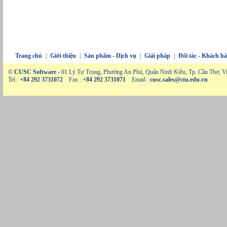
Trang chủ
|
Giới thiệu
|
Sản phẩm - Dịch vụ
|
Giải pháp
|
Đối tác - Khách h
© CUSC Software
- 01 Lý Tự Trọng, Phường An Phú, Quận Ninh Kiều, Tp. Cần Thơ, V
Tel :
+84 292 3731072
Fax :
+84 292 3731071
Email :
cusc.sales@ctu.edu.vn