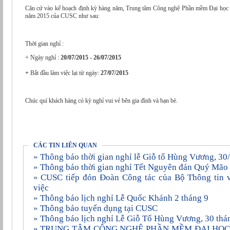
Căn cứ vào kế hoạch định kỳ hàng năm, Trung tâm Công nghệ Phần mềm Đại học Cần Thơ (CUSC) xin thông báo nghỉ hè
năm 2015 của CUSC như sau:
Thời gian nghỉ :
+ Ngày nghỉ :
20/07/2015 - 26/07/2015
+
Bắt đầu làm việc lại từ ngày:
27/07/2015
Chúc quí khách hàng có kỳ nghỉ vui vẻ bên gia đình và bạn bè.
CÁC TIN LIÊN QUAN
» Thông báo thời gian nghỉ lễ Giỗ tổ Hùng Vương, 3
» Thông báo thời gian nghỉ Tết Nguyên đán Quý Mã
» CUSC tiếp đón Đoàn Công tác của Bộ Thông tin và Truyền thông đến làm
việc
» Thông báo lịch nghỉ Lễ Quốc Khánh 2 tháng 9
» Thông báo tuyển dụng tại CUSC
» Thông báo lịch nghỉ Lễ Giỗ Tổ Hùng Vương, 30 thá
» TRUNG TÂM CÔNG NGHỆ PHẦN MỀM ÐẠI HỌC CẦN THƠ KỶ NIỆM 20