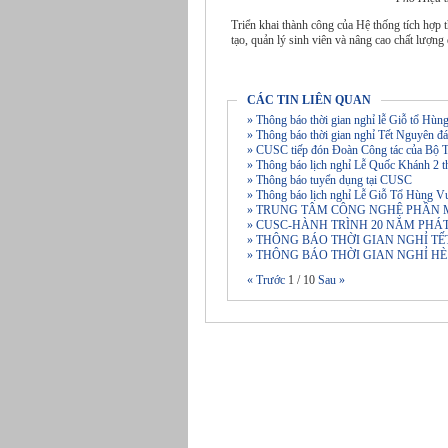
Triển khai thành công của Hệ thống tích hợp t
tạo, quản lý sinh viên và nâng cao chất lượng
CÁC TIN LIÊN QUAN
» Thông báo thời gian nghỉ lễ Giỗ tổ Hù
» Thông báo thời gian nghỉ Tết Nguyên
» CUSC tiếp đón Đoàn Công tác của Bộ T
» Thông báo lịch nghỉ Lễ Quốc Khánh 2 t
» Thông báo tuyển dụng tại CUSC
» Thông báo lịch nghỉ Lễ Giỗ Tổ Hùng V
» TRUNG TÂM CÔNG NGHỆ PHẦN 
» CUSC-HÀNH TRÌNH 20 NĂM PHÁ
» THÔNG BÁO THỜI GIAN NGHỈ T
» THÔNG BÁO THỜI GIAN NGHỈ HÈ
« Trước
1
/
10
Sau »