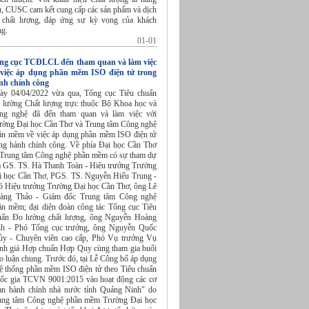
u, CUSC cam kết cung cấp các sản phẩm và dịch
 chất lượng, đáp ứng sự kỳ vọng của khách
ng.
01-01
ng cục TCĐLCL đến tham quan và làm việc
 việc áp dụng phần mềm ISO điện tử trong
nh chính công
ày 04/04/2022 vừa qua, Tổng cục Tiêu chuẩn
 lường Chất lượng trực thuộc Bộ Khoa học và
ng nghệ đã đến tham quan và làm việc với
ường Đại học Cần Thơ và Trung tâm Công nghệ
ần mềm về việc áp dụng phần mềm ISO điện tử
ong hành chính công. Về phía Đại học Cần Thơ
 Trung tâm Công nghệ phần mềm có sự tham dự
a GS. TS. Hà Thanh Toàn - Hiệu trưởng Trường
i học Cần Thơ, PGS. TS. Nguyễn Hiếu Trung -
ó Hiệu trưởng Trường Đại học Cần Thơ, ông Lê
àng Thảo - Giám đốc Trung tâm Công nghệ
ần mềm; đại diện đoàn công tác Tổng cục Tiêu
uẩn Đo lường chất lượng, ông Nguyễn Hoàng
nh - Phó Tổng cục trưởng, ông Nguyễn Quốc
ủy - Chuyên viên cao cấp, Phó Vụ trưởng Vụ
nh giá Hợp chuẩn Hợp Quy cùng tham gia buổi
o luận chung. Trước đó, tại Lễ Công bố áp dụng
ệ thống phần mềm ISO điện tử theo Tiêu chuẩn
ốc gia TCVN 9001:2015 vào hoạt động các cơ
an hành chính nhà nước tỉnh Quảng Ninh" do
ung tâm Công nghệ phần mềm Trường Đại học