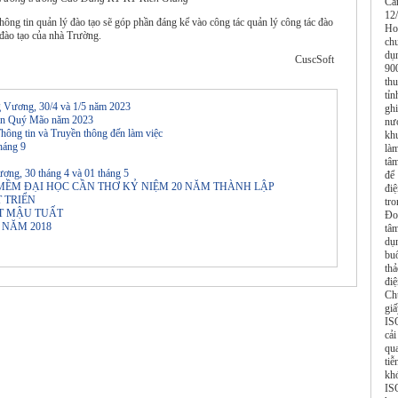
Cầ
12
hông tin quản lý đào tạo sẽ góp phần đáng kể vào công tác quản lý công tác đào
Ho
 đào tạo của nhà Trường.
ch
dụ
CuscSoft
90
th
tỉ
ng Vương, 30/4 và 1/5 năm 2023
gh
 đán Quý Mão năm 2023
nư
hông tin và Truyền thông đến làm việc
kh
háng 9
là
tâ
ương, 30 tháng 4 và 01 tháng 5
để
MỀM ÐẠI HỌC CẦN THƠ KỶ NIỆM 20 NĂM THÀNH LẬP
đi
T TRIỂN
tro
ẾT MẬU TUẤT
Đo
 NĂM 2018
tâ
dụ
bu
thả
đi
Ch
gi
IS
cải
qu
ti
kh
IS