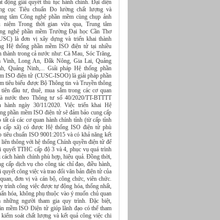
t động giải quyết thủ tục hành chính. Đại diện
ng cục Tiêu chuẩn Đo lường chất lượng và
ung tâm Công nghệ phần mềm cùng chụp ảnh
u niệm Trong thời gian vừa qua, Trung tâm
ng nghệ phần mềm Trường Đại học Cần Thơ
USC) là đơn vị xây dựng và triển khai thành
ng Hệ thống phần mềm ISO điện tử tại nhiều
nh thành trong cả nước như: Cà Mau, Sóc Trăng,
à Vinh, Long An, Đắk Nông, Gia Lai, Quảng
nh, Quảng Ninh,... Giải pháp Hệ thống phần
m ISO điện tử (CUSC-ISOO) là giải pháp phần
m tiêu biểu được Bộ Thông tin và Truyền thông
 tiên đầu tư, thuê, mua sắm trong các cơ quan
à nước theo Thông tư số 40/2020/TT-BTTTT
n hành ngày 30/11/2020. Việc triển khai Hệ
ống phần mềm ISO điện tử sẽ đảm bảo cung cấp
 tất cả các cơ quan hành chính tỉnh (từ cấp tỉnh
n cấp xã) có được Hệ thống ISO điện tử phù
p tiêu chuẩn ISO 9001:2015 và có khả năng kết
 liên thông với hệ thống Chính quyền điện tử để
ải quyết TTHC cấp độ 3 và 4, phục vụ quá trình
 cách hành chính phù hợp, hiệu quả. Đồng thời,
g cấp dịch vụ cho công tác chỉ đạo, điều hành,
i quyết công việc và trao đổi văn bản điện tử của
 quan, đơn vị và cán bộ, công chức, viên chức.
 trình công việc được tự động hóa, thống nhất,
uẩn hóa, không phụ thuộc vào ý muốn chủ quan
a những người tham gia quy trình. Đặc biệt,
ần mềm ISO Điện tử giúp lãnh đạo có thể tham
 kiểm soát chất lượng và kết quả công việc chi