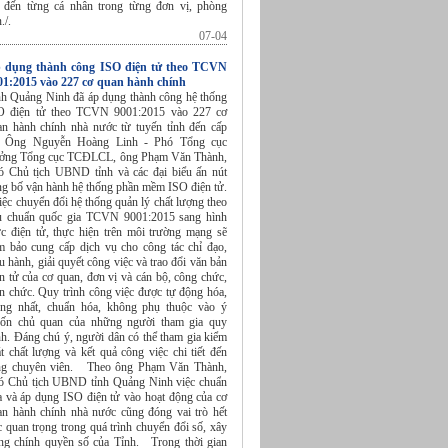
ết đến từng cá nhân trong từng đơn vị, phòng
./.
07-04
 dụng thành công ISO điện tử theo TCVN
01:2015 vào 227 cơ quan hành chính
nh Quảng Ninh đã áp dụng thành công hệ thống
O điện tử theo TCVN 9001:2015 vào 227 cơ
an hành chính nhà nước từ tuyến tỉnh đến cấp
. Ông Nguyễn Hoàng Linh - Phó Tổng cục
ưởng Tổng cục TCĐLCL, ông Phạm Văn Thành,
ó Chủ tịch UBND tỉnh và các đại biểu ấn nút
ng bố vận hành hệ thống phần mềm ISO điện tử.
ệc chuyển đổi hệ thống quản lý chất lượng theo
êu chuẩn quốc gia TCVN 9001:2015 sang hình
ức điện tử, thực hiện trên môi trường mạng sẽ
m bảo cung cấp dịch vụ cho công tác chỉ đạo,
u hành, giải quyết công việc và trao đổi văn bản
n tử của cơ quan, đơn vị và cán bộ, công chức,
ên chức. Quy trình công việc được tự động hóa,
ống nhất, chuẩn hóa, không phụ thuộc vào ý
ốn chủ quan của những người tham gia quy
nh. Đáng chú ý, người dân có thể tham gia kiểm
t chất lượng và kết quả công việc chi tiết đến
ng chuyên viên. Theo ông Phạm Văn Thành,
ó Chủ tịch UBND tỉnh Quảng Ninh việc chuẩn
a và áp dụng ISO điện tử vào hoạt động của cơ
an hành chính nhà nước cũng đóng vai trò hết
 quan trọng trong quá trình chuyển đổi số, xây
ng chính quyền số của Tỉnh. Trong thời gian