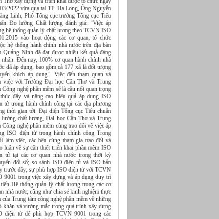
n Thơ xây dựng và triển khai được tổ chức ngày
/03/2022 vừa qua tại TP. Hạ Long, Ông Nguyễn
àng Linh, Phó Tổng cục trưởng Tổng cục Tiêu
uẩn Đo lường Chất lượng đánh giá: "Việc áp
ng hệ thống quản lý chất lượng theo TCVN ISO
01:2015 vào hoạt động các cơ quan, tổ chức
uộc hệ thống hành chính nhà nước trên địa bàn
nh Quảng Ninh đã đạt được nhiều kết quả đáng
i nhận. Đến nay, 100% cơ quan hành chính nhà
ớc đã áp dụng, bao gồm cả 177 xã là đối tượng
uyến khích áp dụng". Việc đến tham quan và
m việc với Trường Đại học Cần Thơ và Trung
m Công nghệ phần mềm sẽ là cầu nối quan trọng
 thúc đẩy và nâng cao hiệu quả áp dụng ISO
ện tử trong hành chính công tại các địa phương
ng thời gian tới. Đại diện Tổng cục Tiêu chuẩn
 lường chất lượng, Đại học Cần Thơ và Trung
m Công nghệ phần mềm cùng trao đổi về việc áp
ng ISO điện tử trong hành chính công Trong
ổi làm việc, các bên cùng tham gia trao đổi và
o luận về sự cần thiết triển khai phần mềm ISO
ện tử tại các cơ quan nhà nước trong thời kỳ
uyển đổi số; so sánh ISO điện tử và ISO bản
ấy trước đây; sự phù hợp ISO điện tử với TCVN
O 9001 trong việc xây dựng và áp dụng duy trì
 tiến Hệ thống quản lý chất lượng trong các cơ
an nhà nước; cũng như chia sẻ kinh nghiệm thực
ễn của Trung tâm công nghệ phần mềm về những
ó khăn và vướng mắc trong quá trình xây dựng
O điện tử để phù hợp TCVN 9001 trong các