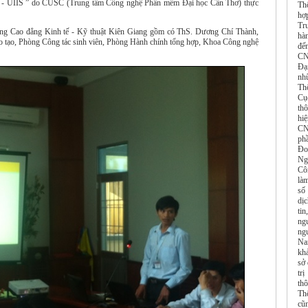
tạo - UIIS ” do CUSC (Trung tâm Công nghệ Phần mềm Đại học Cần Thơ) thực
Th
hợ
Tr
ờng Cao đẳng Kinh tế - Kỹ thuật Kiên Giang gồm có ThS. Dương Chí Thành,
hàn
o tạo, Phòng Công tác sinh viên, Phòng Hành chính tổng hợp, Khoa Công nghệ
đế
CN
Đạ
nh
Th
Cụ
th
hi
CN
ph
Đo
Ng
Cô
là
số
dị
tin
ngu
ng
Na
kh
sở 
tr
th
Thô
cũn