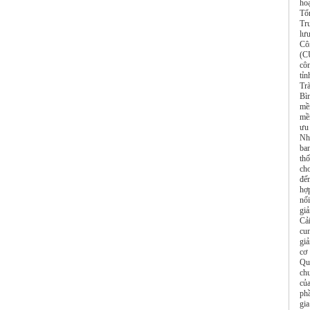
hoạ
Tổ
Tr
lư
Cô
(C
cô
tỉ
Tr
Bì
mề
mề
ưu
Nh
ba
th
cho
đế
hợ
nối
gi
Cải
cun
giả
cơ
Quy
ch
củ
ph
gia