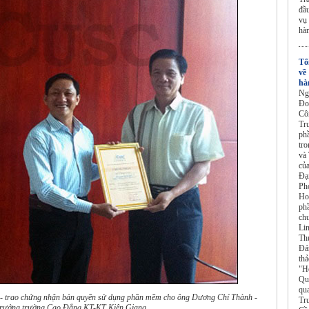
đầ
vụ
hà
Tổ
về
hà
Ng
Đo
Cô
Tr
ph
tr
và
củ
Đạ
Ph
Ho
ph
ch
Li
Th
Đá
thả
"H
Qu
qu
 trao chứng nhận bản quyền sử dụng phần mềm cho ông Dương Chí Thành -
Tr
trưởng trường Cao Đẳng KT-KT Kiên Giang