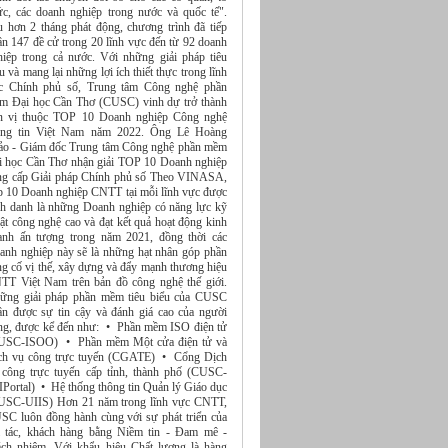
ức, các doanh nghiệp trong nước và quốc tế".
u hơn 2 tháng phát động, chương trình đã tiếp
ận 147 đề cử trong 20 lĩnh vực đến từ 92 doanh
hiệp trong cả nước. Với những giải pháp tiêu
u và mang lại những lợi ích thiết thực trong lĩnh
c Chính phủ số, Trung tâm Công nghệ phần
m Đại học Cần Thơ (CUSC) vinh dự trở thành
n vị thuộc TOP 10 Doanh nghiệp Công nghệ
ông tin Việt Nam năm 2022. Ông Lê Hoàng
ảo - Giám đốc Trung tâm Công nghệ phần mềm
i học Cần Thơ nhận giải TOP 10 Doanh nghiệp
ng cấp Giải pháp Chính phủ số Theo VINASA,
p 10 Doanh nghiệp CNTT tại mỗi lĩnh vực được
nh danh là những Doanh nghiệp có năng lực kỹ
ật công nghệ cao và đạt kết quả hoạt động kinh
anh ấn tượng trong năm 2021, đồng thời các
anh nghiệp này sẽ là những hạt nhân góp phần
ng cố vị thế, xây dựng và đẩy mạnh thương hiệu
TT Việt Nam trên bản đồ công nghệ thế giới.
ững giải pháp phần mềm tiêu biểu của CUSC
ận được sự tin cậy và đánh giá cao của người
ng, được kể đến như: • Phần mềm ISO điện tử
USC-ISOO) • Phần mềm Một cửa điện tử và
ch vụ công trực tuyến (CGATE) • Cổng Dịch
 công trực tuyến cấp tỉnh, thành phố (CUSC-
IPortal) • Hệ thống thông tin Quản lý Giáo dục
USC-UIIS) Hơn 21 năm trong lĩnh vực CNTT,
SC luôn đồng hành cùng với sự phát triển của
i tác, khách hàng bằng Niềm tin - Đam mê -
ách nhiệm. Với khẩu hiệu Chất lượng là hàng