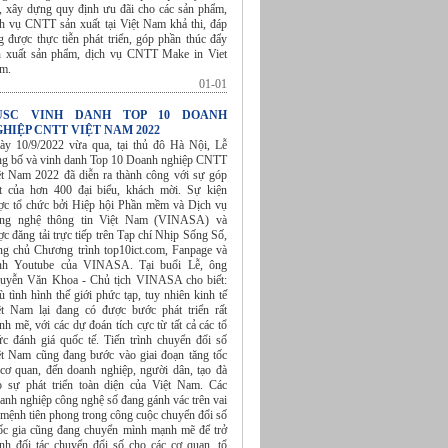
á, xây dựng quy định ưu đãi cho các sản phẩm,
ch vụ CNTT sản xuất tại Việt Nam khả thi, đáp
g được thực tiễn phát triển, góp phần thúc đẩy
n xuất sản phẩm, dịch vụ CNTT Make in Viet
am.
01-01
USC VINH DANH TOP 10 DOANH
HIỆP CNTT VIỆT NAM 2022
ày 10/9/2022 vừa qua, tại thủ đô Hà Nội, Lễ
ng bố và vinh danh Top 10 Doanh nghiệp CNTT
ệt Nam 2022 đã diễn ra thành công với sự góp
t của hơn 400 đại biểu, khách mời. Sự kiện
ợc tổ chức bởi Hiệp hội Phần mềm và Dịch vụ
ng nghệ thông tin Việt Nam (VINASA) và
c đăng tải trực tiếp trên Tạp chí Nhịp Sống Số,
ang chủ Chương trình top10ict.com, Fanpage và
nh Youtube của VINASA. Tại buổi Lễ, ông
uyễn Văn Khoa - Chủ tịch VINASA cho biết:
 tình hình thế giới phức tạp, tuy nhiên kinh tế
ệt Nam lại đang có được bước phát triển rất
h mẽ, với các dự đoán tích cực từ tất cả các tổ
ức đánh giá quốc tế. Tiến trình chuyển đổi số
ệt Nam cũng đang bước vào giai đoạn tăng tốc
 cơ quan, đến doanh nghiệp, người dân, tạo đà
o sự phát triển toàn diện của Việt Nam. Các
anh nghiệp công nghệ số đang gánh vác trên vai
 mệnh tiên phong trong công cuộc chuyển đổi số
ốc gia cũng đang chuyển mình mạnh mẽ để trở
ành đối tác chuyển đổi số cho các cơ quan, tổ