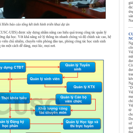
gi
dị
ứn
sả
N
Hiển báo cáo tổng kết tình hình triển khai dự án
 (CUSC-UIIS) được xây dựng nhằm nâng cao hiệu quả trong công tác quản lý
C
rường đại học. Với khả năng xử lý thông tin nhanh chóng và độ chính xác cao, hệ
NG
áo viên chủ nhiệm, chuyên viên phòng đào tạo, phòng công tác học sinh sinh
Ng
 tin một cách dễ dàng, mọi lúc, mọi nơi.
cô
Vi
mặ
đư
Cô
đượ
tr
kê
Ng
"Dù
Vi
mạn
ch
Vi
từ
ch
Do
sứ
qu
th