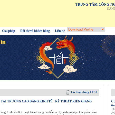
TRUNG TÂM CÔNG NG
CAN
Giải pháp
Đối tác và khách hàng
Liên hệ
Tin hoạt động CUSC
 TẠI TRƯỜNG CAO ĐẲNG KINH TẾ - KỸ THUẬT KIÊN GIANG
CU
ti
Th
ẳng Kinh tế - Kỹ thuật Kiên Giang đã diễn ra Hội nghị nghiệm thu phần mềm
26