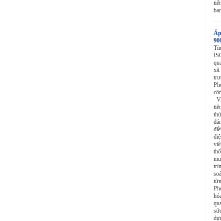
ti
ban
Áp
90
Tỉ
IS
qu
xã
tr
Ph
cô
Vi
ti
th
đả
điề
điệ
vi
th
mu
trì
soá
từ
Ph
hó
qu
sức
dự