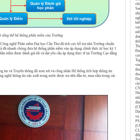
ch
Sa
nh
ng
biể
vự
mề
h tổng thể hệ thống phần mềm của Trường
đơ
th
âm Công nghệ Phần mềm Đại học Cần Thơ đã tích cực hỗ trợ nhà Trường chuẩn
Th
g và đã nhanh chóng đưa hệ thống phần mềm vào áp dụng chính thức từ học kỳ 1
Đạ
hần mềm được đánh giá tốt và đạt yêu cầu áp dụng thực tế tại Trường Cao đẳng
cu
To
vi
thu
g tin và Truyền thông đã xem xét và công nhận Hệ thống tích hợp thông tin
do
g nghệ thông tin sản xuất trong nước được ưu tiên đầu tư, mua sắm trong các
Do
củ
CN
Nh
nh
dù
(C
Dị
vụ
PS
(C
CU
đố
Tr