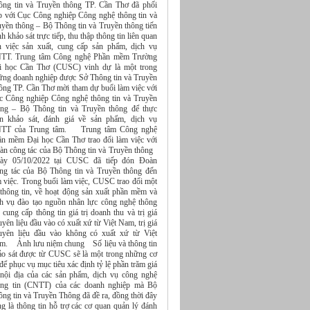
ông tin và Truyền thông TP. Cần Thơ đã phối
p với Cục Công nghiệp Công nghệ thông tin và
uyền thông – Bộ Thông tin và Truyền thông tiến
h khảo sát trực tiếp, thu thập thông tin liên quan
n việc sản xuất, cung cấp sản phẩm, dịch vụ
TT. Trung tâm Công nghệ Phần mềm Trường
i học Cần Thơ (CUSC) vinh dự là một trong
ững doanh nghiệp được Sở Thông tin và Truyền
ông TP. Cần Thơ mời tham dự buổi làm việc với
c Công nghiệp Công nghệ thông tin và Truyền
ông – Bộ Thông tin và Truyền thông để thực
ện khảo sát, đánh giá về sản phẩm, dịch vụ
TT của Trung tâm. Trung tâm Công nghệ
ần mềm Đại học Cần Thơ trao đổi làm việc với
àn công tác của Bộ Thông tin và Truyền thông
ày 05/10/2022 tại CUSC đã tiếp đón Đoàn
ng tác của Bộ Thông tin và Truyền thông đến
m việc. Trong buổi làm việc, CUSC trao đổi một
 thông tin, về hoạt động sản xuất phần mềm và
ch vụ đào tạo nguồn nhân lực công nghệ thông
, cung cấp thông tin giá trị doanh thu và trị giá
yên liệu đầu vào có xuất xứ từ Việt Nam, trị giá
uyên liệu đầu vào không có xuất xứ từ Việt
m. Ảnh lưu niệm chung Số liệu và thông tin
ảo sát được từ CUSC sẽ là một trong những cơ
để phục vụ mục tiêu xác định tỷ lệ phần trăm giá
ị nội địa của các sản phẩm, dịch vụ công nghệ
ông tin (CNTT) của các doanh nghiệp mà Bộ
ng tin và Truyền Thông đã đề ra, đồng thời đây
g là thông tin hỗ trợ các cơ quan quản lý đánh