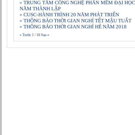
» TRUNG TÂM CÔNG NGHỆ PHẦN MỀM ÐẠI HỌC CẦN THƠ KỶ NIỆM 20
NĂM THÀNH LẬP
» CUSC-HÀNH TRÌNH 20 NĂM PHÁT TRIỂN
» THÔNG BÁO THỜI GIAN NGHỈ TẾT MẬU TUẤT
» THÔNG BÁO THỜI GIAN NGHỈ HÈ NĂM 2018
« Trước
1
/
10
Sau »