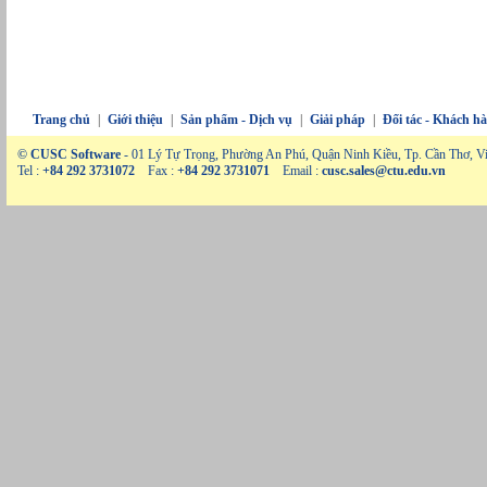
Trang chủ
|
Giới thiệu
|
Sản phẩm - Dịch vụ
|
Giải pháp
|
Đối tác - Khách h
© CUSC Software
- 01 Lý Tự Trọng, Phường An Phú, Quận Ninh Kiều, Tp. Cần Thơ, V
Tel :
+84 292 3731072
Fax :
+84 292 3731071
Email :
cusc.sales@ctu.edu.vn