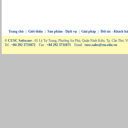
Trang chủ
|
Giới thiệu
|
Sản phẩm - Dịch vụ
|
Giải pháp
|
Đối tác - Khách h
© CUSC Software
- 01 Lý Tự Trọng, Phường An Phú, Quận Ninh Kiều, Tp. Cần Thơ, V
Tel :
+84 292 3731072
Fax :
+84 292 3731071
Email :
cusc.sales@ctu.edu.vn