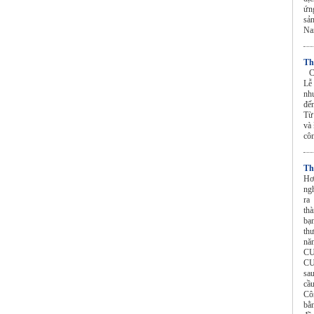
ứn
sả
N
Th
CU
Lễ
nh
đến
Từ
và 
cô
Th
Hơ
ng
ra
th
bạ
th
nă
CU
CU
sa
cầ
Cô
bằ