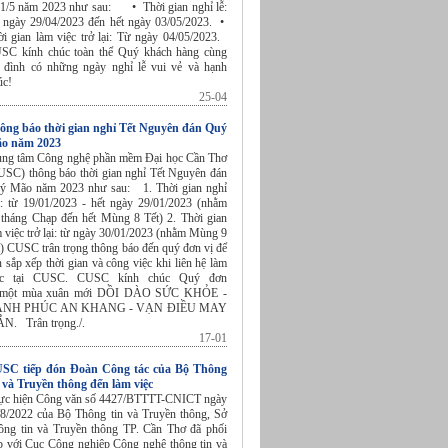
 1/5 năm 2023 như sau: • Thời gian nghỉ lễ:
 ngày 29/04/2023 đến hết ngày 03/05/2023. •
ời gian làm việc trở lại: Từ ngày 04/05/2023.
SC kính chúc toàn thể Quý khách hàng cùng
a đình có những ngày nghỉ lễ vui vẻ và hạnh
úc!
25-04
ông báo thời gian nghỉ Tết Nguyên đán Quý
o năm 2023
ung tâm Công nghệ phần mềm Đại học Cần Thơ
USC) thông báo thời gian nghỉ Tết Nguyên đán
ý Mão năm 2023 như sau: 1. Thời gian nghỉ
t: từ 19/01/2023 - hết ngày 29/01/2023 (nhằm
 tháng Chạp đến hết Mùng 8 Tết) 2. Thời gian
 việc trở lại: từ ngày 30/01/2023 (nhằm Mùng 9
t) CUSC trân trọng thông báo đến quý đơn vị để
n sắp xếp thời gian và công việc khi liên hệ làm
ệc tại CUSC. CUSC kính chúc Quý đơn
 một mùa xuân mới DỒI DÀO SỨC KHỎE -
NH PHÚC AN KHANG - VẠN ĐIỀU MAY
N. Trân trọng./.
17-01
SC tiếp đón Đoàn Công tác của Bộ Thông
n và Truyền thông đến làm việc
ực hiện Công văn số 4427/BTTTT-CNICT ngày
/8/2022 của Bộ Thông tin và Truyền thông, Sở
ông tin và Truyền thông TP. Cần Thơ đã phối
p với Cục Công nghiệp Công nghệ thông tin và