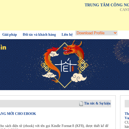
TRUNG TÂM CÔNG NG
CAN
Giải pháp
Đối tác và khách hàng
Liên hệ
Tin tức & Sự kiện
ẠNG MỚI CHO EBOOK
Th
Vư
CU
 sách điện tử (ebook) với tên gọi Kindle Format 8 (KF8), được thiết kế để
hà