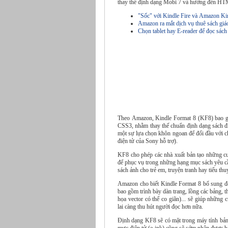
thay thế định dạng Mobi 7 và hướng đến H
"Sốc" với Kindle Fire và Amazon Ki
Amazon ra mắt dịch vụ thuê sách giá
Chọn tablet hay E-reader để đọc sách
Theo Amazon, Kindle Format 8 (KF8) bao gồ
CSS3, nhằm thay thế chuẩn định dạng sách 
một sự lựa chọn khôn ngoan để đối đầu với c
điện tử của Sony hỗ trợ).
KF8 cho phép các nhà xuất bản tạo những cuố
để phục vụ trong những hạng mục sách yêu cầu
sách ảnh cho trẻ em, truyện tranh hay tiểu thu
Amazon cho biết Kindle Format 8 bổ sung đ
bao gồm trình bày dàn trang, lồng các bảng,
họa vector có thể co giãn)... sẽ giúp những 
lai càng thu hút người đọc hơn nữa.
Định dạng KF8 sẽ có mặt trong máy tính bả