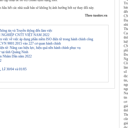
n cập nhật để hỗ trợ chuẩn định dạng mới.
Tr
hàn
hầu hết các nhà xuất bản sẽ không bị ảnh hưởng bởi sự thay đổi này.
đế
Theo tuoitre.vn
CN
Đạ
nh
Th
hông tin và Truyền thông đến làm việc
Cụ
H NGHIỆP CNTT VIỆT NAM 2022
th
m việc về việc áp dụng phần mềm ISO điện tử trong hành chính công
hi
 TCVN 9001:2015 vào 227 cơ quan hành chính
CN
điện tử: Nâng cao hiệu lực, hiệu quả nền hành chính phục vụ
ph
 tại tỉnh Quảng Ninh
Đo
 đán Nhâm Dần năm 2022
Ng
22
Cô
là
, Lễ 30/04 và 01/05
số
dị
tin
ngu
ng
Na
ti
cơ 
giá
th
Thô
cũn
gi
dị