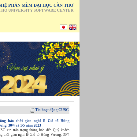
HỆ PHẦN MỀM ĐẠI HỌC CẦN THƠ
THO UNIVERSITY SOFTWARE CENTER
Tin hoạt động CUSC
ông báo thời gian nghỉ lễ Giỗ tổ Hùng
ơng, 30/4 và 1/5 năm 2023
SC xin trân trọng thông báo đến Quý khách
ng thời gian nghỉ lễ Giỗ tổ Hùng Vương, 30/4