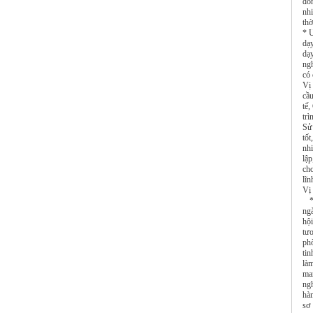
đồn
nh
thờ
* Ư
dạ
dạy
ngh
có
Vị
cầu
tế,
tr
Sử
tố
nh
lậ
ch
lĩ
Vị
* 
ng
hộ
tư
ph
tin
là
ma
ng
hà
sơ 