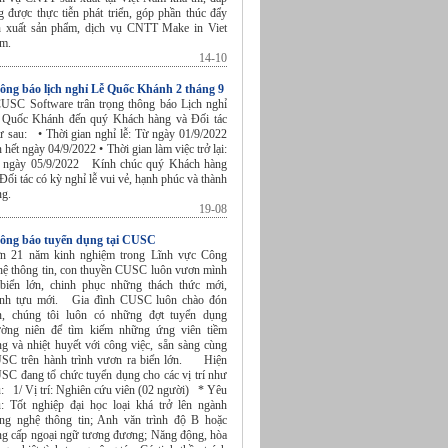
g được thực tiễn phát triển, góp phần thúc đẩy
n xuất sản phẩm, dịch vụ CNTT Make in Viet
am.
14-10
ông báo lịch nghỉ Lễ Quốc Khánh 2 tháng 9
SC Software trân trọng thông báo Lịch nghỉ
 Quốc Khánh đến quý Khách hàng và Đối tác
ư sau: • Thời gian nghỉ lễ: Từ ngày 01/9/2022
 hết ngày 04/9/2022 • Thời gian làm việc trở lại:
 ngày 05/9/2022 Kính chúc quý Khách hàng
Đối tác có kỳ nghỉ lễ vui vẻ, hạnh phúc và thành
ng.
19-08
ông báo tuyển dụng tại CUSC
n 21 năm kinh nghiệm trong Lĩnh vực Công
hệ thông tin, con thuyền CUSC luôn vươn mình
 biển lớn, chinh phục những thách thức mới,
ành tựu mới. Gia đình CUSC luôn chào đón
n, chúng tôi luôn có những đợt tuyển dụng
ường niên để tìm kiếm những ứng viên tiềm
ng và nhiệt huyết với công việc, sẵn sàng cùng
SC trên hành trình vươn ra biển lớn. Hiện
SC đang tổ chức tuyển dụng cho các vị trí như
u: 1/ Vị trí: Nghiên cứu viên (02 người) * Yêu
u: Tốt nghiệp đại học loại khá trở lên ngành
ng nghệ thông tin; Anh văn trình độ B hoặc
ng cấp ngoại ngữ tương đương; Năng động, hòa