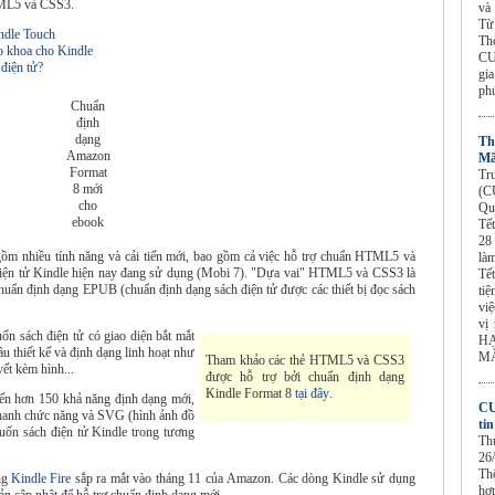
TML5 và CSS3.
và
Từ
ndle Touch
Th
o khoa cho Kindle
CU
 điện tử?
gi
ph
Chuẩn
định
dạng
Th
Amazon
Mã
Format
Tr
8 mới
(C
cho
Qu
ebook
Tế
28
m nhiều tính năng và cải tiến mới, bao gồm cả việc hỗ trợ chuẩn HTML5 và
làm
điện tử Kindle hiện nay đang sử dụng (Mobi 7). "Dựa vai" HTML5 và CSS3 là
Tế
huẩn định dạng EPUB (chuẩn định dạng sách điện tử được các thiết bị đọc sách
tiệ
vi
vị
n sách điện tử có giao diện bắt mắt
HẠ
 thiết kế và định dạng linh hoạt như
MẮ
Tham khảo các thẻ HTML5 và CSS3
yết kèm hình...
được hỗ trợ bởi chuẩn định dạng
Kindle Format 8
tại đây
.
ến hơn 150 khả năng định dạng mới,
CU
 thanh chức năng và SVG (hình ảnh đồ
ti
cuốn sách điện tử Kindle trong tương
Th
26
Th
ng
Kindle Fire
sắp ra mắt vào tháng 11 của Amazon. Các dòng Kindle sử dụng
hợ