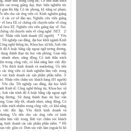
g, nhiệt tình trong công tác; Có tinh thần trách
iệm cao trong giảng dạy, thực hiện nghiêm túc
i gian lên lớp; Có tác phong, kỹ năng sư phạm;
u tiên cho các ứng viên có: Kinh nghiệm giảng
y ở các cơ sở đào tạo; Nghiên cứu viên giảng
 về Java EE có chứng chỉ chuyên môn về công
ệ Java EE. Nghiên cứu viên giảng dạy về .Net.
 chứng chỉ chuyên môn về công nghệ .NET. 2/
 trí: Nhân viên kinh doanh (02 người) * Yêu
: Tốt nghiệp cao đẳng, đại học khối ngành Kinh
 Công nghệ thông tin; Khoa học xã hội; Anh văn
ình độ A hoặc bằng cấp ngoại ngữ tương đương;
 dụng thành thạo tin học văn phòng; Giao tiếp
t, nhanh nhẹn, năng động; Có tinh thần trách
iệm trong công việc, có khả năng làm việc độc
p; Yêu thích kinh doanh và marketing; Ưu tiên
o các ứng viên có kinh nghiệm làm việc trong
nh vực kinh doanh các sản phẩm phần mềm. 3/
 trí: Nhân viên chăm sóc khách hàng (01 người)
Yêu cầu: Tốt nghiệp cao đẳng, đại học khối
ành Kinh tế, Công nghệ thông tin; Khoa học xã
i; Anh văn trình độ A hoặc bằng cấp ngoại ngữ
ơng đương; Sử dụng thành thạo tin học văn
òng; Giao tiếp tốt, nhanh nhẹn, năng động; Có
h thần trách nhiệm trong công việc, có khả năng
m việc độc lập; Yêu thích kinh doanh và
rketing; Ưu tiên cho các ứng viên có kinh
hiệm làm việc trong lĩnh vực chăm sóc khách
ng, kinh doanh các sản phẩm phần mềm. * Hồ
xin việc gồm có: Đơn xin việc làm (ngoài bì hồ