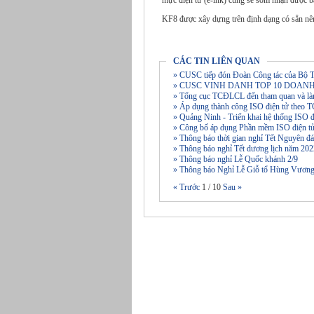
mực điện tử (e-ink) cũng sẽ sớm nhận được bả
KF8 được xây dựng trên định dạng có sẵn nên 
CÁC TIN LIÊN QUAN
» CUSC tiếp đón Đoàn Công tác của Bộ T
» CUSC VINH DANH TOP 10 DOAN
» Tổng cục TCĐLCL đến tham quan và là
» Áp dụng thành công ISO điện tử theo
» Quảng Ninh - Triển khai hệ thống ISO 
» Công bố áp dụng Phần mềm ISO điện tử
» Thông báo thời gian nghỉ Tết Nguyên
» Thông báo nghỉ Tết dương lịch năm 20
» Thông báo nghỉ Lễ Quốc khánh 2/9
» Thông báo Nghỉ Lễ Giỗ tổ Hùng Vương
« Trước
1
/
10
Sau »