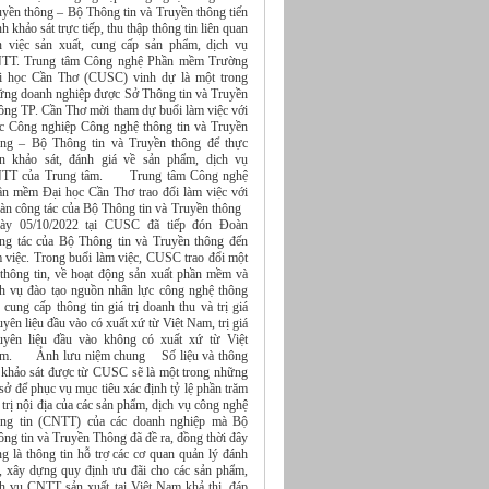
uyền thông – Bộ Thông tin và Truyền thông tiến
h khảo sát trực tiếp, thu thập thông tin liên quan
n việc sản xuất, cung cấp sản phẩm, dịch vụ
TT. Trung tâm Công nghệ Phần mềm Trường
i học Cần Thơ (CUSC) vinh dự là một trong
ững doanh nghiệp được Sở Thông tin và Truyền
ông TP. Cần Thơ mời tham dự buổi làm việc với
c Công nghiệp Công nghệ thông tin và Truyền
ông – Bộ Thông tin và Truyền thông để thực
ện khảo sát, đánh giá về sản phẩm, dịch vụ
TT của Trung tâm. Trung tâm Công nghệ
ần mềm Đại học Cần Thơ trao đổi làm việc với
àn công tác của Bộ Thông tin và Truyền thông
ày 05/10/2022 tại CUSC đã tiếp đón Đoàn
ng tác của Bộ Thông tin và Truyền thông đến
m việc. Trong buổi làm việc, CUSC trao đổi một
 thông tin, về hoạt động sản xuất phần mềm và
ch vụ đào tạo nguồn nhân lực công nghệ thông
, cung cấp thông tin giá trị doanh thu và trị giá
yên liệu đầu vào có xuất xứ từ Việt Nam, trị giá
uyên liệu đầu vào không có xuất xứ từ Việt
m. Ảnh lưu niệm chung Số liệu và thông
n khảo sát được từ CUSC sẽ là một trong những
sở để phục vụ mục tiêu xác định tỷ lệ phần trăm
 trị nội địa của các sản phẩm, dịch vụ công nghệ
ông tin (CNTT) của các doanh nghiệp mà Bộ
ng tin và Truyền Thông đã đề ra, đồng thời đây
g là thông tin hỗ trợ các cơ quan quản lý đánh
á, xây dựng quy định ưu đãi cho các sản phẩm,
ch vụ CNTT sản xuất tại Việt Nam khả thi, đáp