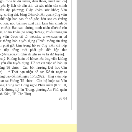
ghi rõ vị trí dự tuyển, điện thoại, email nếu có)
 yếu lý lịch có dán ảnh và xác nhận của chính
yền địa phương; Giấy khám sức khỏe; Văn
g, chứng chỉ, bảng điểm có liên quan (ứng viên
 thể nộp bản sao từ sổ gốc, bản sao có chứng
c hoặc nộp bản sao xuất trình kèm bản chính để
i chiếu); Bản sao chứng minh nhân dân/thẻ căn
c, sổ hộ khẩu (có công chứng); Phiếu thông tin
g viên được tải từ website: www.cusc.vn tại
c thông báo tuyển dụng (Phiếu thông tin ứng
ên phải gởi kèm trong hồ sơ ứng viên khi nộp
ực tiếp đồng thời phải gửi đến hộp thư
sc@ctu.edu.vn (chủ đề ghi rõ vị trí dự tuyển).
ưu ý: Không hoàn trả hồ sơ nếu ứng viên không
 yêu cầu tuyển dụng. Hồ sơ xin việc có bán tại
òng Tổ chức - Cán bộ, Trường Đại học Cần
ơ). * Thời hạn nhận hồ sơ: Kể từ ngày ra
ông báo đến hết ngày 15/5/2022. Ứng viên nộp
 sơ tại Phòng Tổ chức - Cán bộ hoặc tại Văn
òng Trung tâm Công nghệ Phần mềm (Khu III,
 01, đường Lý Tự Trọng, phường An Phú, quận
nh Kiều, TP. Cần Thơ).
26-04