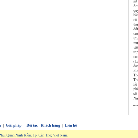
sơ 
Sơ
qu
bằn
có
thự
đố
cướ
ứn
mụ
vi
tr
cu
(L
đạt
Ph
Th
Th
hồ
ph
số
Ni
ụ
|
Giải pháp
|
Đối tác - Khách hàng
|
Liên hệ
hú, Quận Ninh Kiều, Tp. Cần Thơ, Việt Nam.