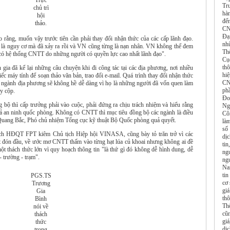
Trực
Tr
chủ trì
hàn
hội
đế
thảo.
CN
Đạ
 rằng, muốn vậy trước tiên cần phải thay đổi nhận thức của các cấp lãnh đạo.
nh
là nguy cơ mà đã xảy ra rồi và VN cũng từng là nạn nhân. VN không thể đem
Th
ã có hệ thống CNTT do những người có quyền lực cao nhất lãnh đạo".
Cụ
th
ia đã kể lại những câu chuyện khi đi công tác tại các địa phương, nơi nhiều
hi
c máy tính để soạn thảo văn bản, trao đổi e-mail. Quá trình thay đổi nhận thức
CN
ác ngành địa phương sẽ không hề dễ dàng vì họ là những người đã vốn quen làm
ph
y cộp.
Đo
 bộ thì cấp trưởng phải vào cuộc, phải đứng ra chịu trách nhiệm và hiểu rằng
Ng
cả an ninh quốc phòng. Không có CNTT thì mục tiêu đồng bộ các ngành là điều
Cô
 Quang Bắc, Phó chủ nhiệm Tổng cục kỹ thuật Bộ Quốc phòng quả quyết.
là
số
ịch HĐQT FPT kiêm Chủ tịch Hiệp hội VINASA, cũng bày tỏ trăn trở vì các
dị
 tắt đón đầu, về ước mơ CNTT thấm vào từng hạt lúa củ khoai nhưng không ai đề
tin
một thách thức lớn vì quy hoạch thông tin "là thứ gì đó không dễ hình dung, dễ
ngu
 trường - trạm".
ng
Na
ti
PGS.TS
cơ 
Trương
giá
Gia
th
Bình
Thô
nói về
cũn
thách
gi
thức
dị
trong