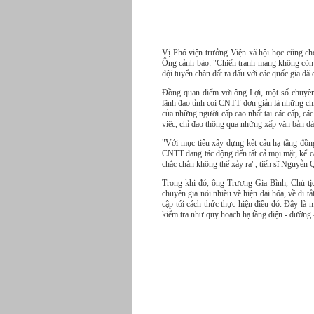
Vị Phó viện trưởng Viện xã hội học cũng cho
Ông cảnh báo: "Chiến tranh mạng không còn 
đội tuyển chân đất ra đấu với các quốc gia đ
Đồng quan điểm với ông Lợi, một số chuyên g
lãnh đạo tỉnh coi CNTT đơn giản là những chiế
của những người cấp cao nhất tại các cấp, c
việc, chỉ đạo thông qua những xấp văn bản dà
"Với mục tiêu xây dựng kết cấu hạ tầng đồng
CNTT đang tác động đến tất cả mọi mặt, kể 
chắc chắn không thể xảy ra", tiến sĩ Nguyễn
Trong khi đó, ông Trương Gia Bình, Chủ t
chuyên gia nói nhiều về hiện đại hóa, về đi
cập tới cách thức thực hiện điều đó. Đây là 
kiểm tra như quy hoạch hạ tầng điện - đường -