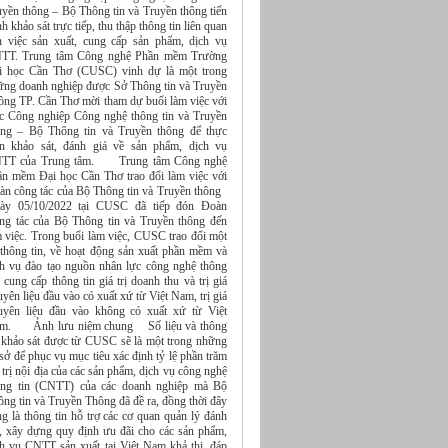
uyền thông – Bộ Thông tin và Truyền thông tiến
h khảo sát trực tiếp, thu thập thông tin liên quan
n việc sản xuất, cung cấp sản phẩm, dịch vụ
TT. Trung tâm Công nghệ Phần mềm Trường
i học Cần Thơ (CUSC) vinh dự là một trong
ững doanh nghiệp được Sở Thông tin và Truyền
ông TP. Cần Thơ mời tham dự buổi làm việc với
c Công nghiệp Công nghệ thông tin và Truyền
ông – Bộ Thông tin và Truyền thông để thực
ện khảo sát, đánh giá về sản phẩm, dịch vụ
TT của Trung tâm. Trung tâm Công nghệ
ần mềm Đại học Cần Thơ trao đổi làm việc với
àn công tác của Bộ Thông tin và Truyền thông
ày 05/10/2022 tại CUSC đã tiếp đón Đoàn
ng tác của Bộ Thông tin và Truyền thông đến
m việc. Trong buổi làm việc, CUSC trao đổi một
 thông tin, về hoạt động sản xuất phần mềm và
ch vụ đào tạo nguồn nhân lực công nghệ thông
, cung cấp thông tin giá trị doanh thu và trị giá
yên liệu đầu vào có xuất xứ từ Việt Nam, trị giá
uyên liệu đầu vào không có xuất xứ từ Việt
m. Ảnh lưu niệm chung Số liệu và thông
n khảo sát được từ CUSC sẽ là một trong những
sở để phục vụ mục tiêu xác định tỷ lệ phần trăm
 trị nội địa của các sản phẩm, dịch vụ công nghệ
ông tin (CNTT) của các doanh nghiệp mà Bộ
ng tin và Truyền Thông đã đề ra, đồng thời đây
g là thông tin hỗ trợ các cơ quan quản lý đánh
á, xây dựng quy định ưu đãi cho các sản phẩm,
ch vụ CNTT sản xuất tại Việt Nam khả thi, đáp