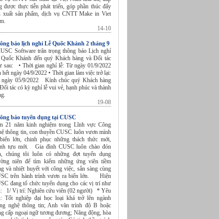
g được thực tiễn phát triển, góp phần thúc đẩy
n xuất sản phẩm, dịch vụ CNTT Make in Viet
am.
14-10
ông báo lịch nghỉ Lễ Quốc Khánh 2 tháng 9
SC Software trân trọng thông báo Lịch nghỉ
 Quốc Khánh đến quý Khách hàng và Đối tác
ư sau: • Thời gian nghỉ lễ: Từ ngày 01/9/2022
 hết ngày 04/9/2022 • Thời gian làm việc trở lại:
 ngày 05/9/2022 Kính chúc quý Khách hàng
Đối tác có kỳ nghỉ lễ vui vẻ, hạnh phúc và thành
ng.
19-08
ông báo tuyển dụng tại CUSC
n 21 năm kinh nghiệm trong Lĩnh vực Công
hệ thông tin, con thuyền CUSC luôn vươn mình
 biển lớn, chinh phục những thách thức mới,
ành tựu mới. Gia đình CUSC luôn chào đón
n, chúng tôi luôn có những đợt tuyển dụng
ường niên để tìm kiếm những ứng viên tiềm
ng và nhiệt huyết với công việc, sẵn sàng cùng
SC trên hành trình vươn ra biển lớn. Hiện
SC đang tổ chức tuyển dụng cho các vị trí như
u: 1/ Vị trí: Nghiên cứu viên (02 người) * Yêu
u: Tốt nghiệp đại học loại khá trở lên ngành
ng nghệ thông tin; Anh văn trình độ B hoặc
ng cấp ngoại ngữ tương đương; Năng động, hòa