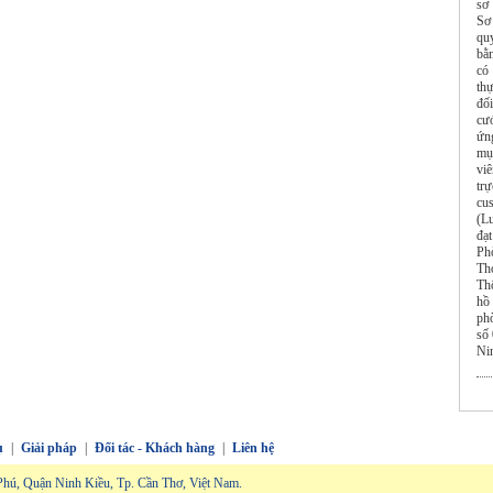
sơ 
Sơ
qu
bằn
có
thự
đố
cướ
ứn
mụ
vi
tr
cu
(L
đạt
Ph
Th
Th
hồ
ph
số
Ni
ụ
|
Giải pháp
|
Đối tác - Khách hàng
|
Liên hệ
hú, Quận Ninh Kiều, Tp. Cần Thơ, Việt Nam.