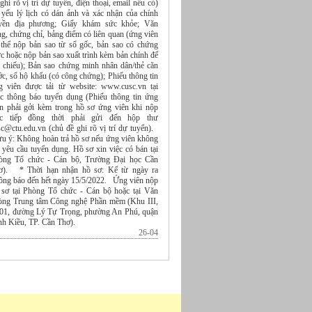
ghi rõ vị trí dự tuyển, điện thoại, email nếu có)
 yếu lý lịch có dán ảnh và xác nhận của chính
yền địa phương; Giấy khám sức khỏe; Văn
g, chứng chỉ, bảng điểm có liên quan (ứng viên
 thể nộp bản sao từ sổ gốc, bản sao có chứng
c hoặc nộp bản sao xuất trình kèm bản chính để
i chiếu); Bản sao chứng minh nhân dân/thẻ căn
c, sổ hộ khẩu (có công chứng); Phiếu thông tin
g viên được tải từ website: www.cusc.vn tại
c thông báo tuyển dụng (Phiếu thông tin ứng
ên phải gởi kèm trong hồ sơ ứng viên khi nộp
ực tiếp đồng thời phải gửi đến hộp thư
sc@ctu.edu.vn (chủ đề ghi rõ vị trí dự tuyển).
ưu ý: Không hoàn trả hồ sơ nếu ứng viên không
 yêu cầu tuyển dụng. Hồ sơ xin việc có bán tại
òng Tổ chức - Cán bộ, Trường Đại học Cần
ơ). * Thời hạn nhận hồ sơ: Kể từ ngày ra
ông báo đến hết ngày 15/5/2022. Ứng viên nộp
 sơ tại Phòng Tổ chức - Cán bộ hoặc tại Văn
òng Trung tâm Công nghệ Phần mềm (Khu III,
 01, đường Lý Tự Trọng, phường An Phú, quận
nh Kiều, TP. Cần Thơ).
26-04