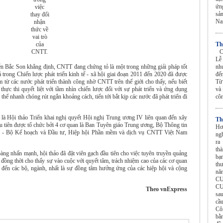
ứn
việc
sả
thay đổi
N
nhận
thức về
vai trò
của
Th
CNTT.
CU
Lễ
n Bắc Son khẳng định, CNTT đang chứng tỏ là một trong những giải pháp tốt
nh
 trong Chiến lược phát triển kinh tế - xã hội giai đoạn 2011 đến 2020 đã được
đến
 từ các nước phát triển thành công nhờ CNTT trên thế giới cho thấy, nếu biết
Từ
thực thi quyết liệt với tầm nhìn chiến lược đối với sự phát triển và ứng dụng
và 
thể nhanh chóng rút ngắn khoảng cách, tiến tới bắt kịp các nước đã phát triển đi
cô
 là Hội thảo Triển khai nghị quyết Hội nghị Trung ương IV liên quan đến xây
Th
ầu tiên được tổ chức bởi 4 cơ quan là Ban Tuyên giáo Trung ương, Bộ Thông tin
Hơ
iển - Bộ Kế hoạch và Đầu tư, Hiệp hội Phần mềm và dịch vụ CNTT Việt Nam
ng
ra
th
 nhấn mạnh, hội thảo đã đặt viên gạch đầu tiên cho việc tuyên truyền quảng
bạ
 đồng thời cho thấy sự vào cuộc với quyết tâm, trách nhiệm cao của các cơ quan
th
đến các bộ, ngành, nhất là sự đồng tâm hưởng ứng của các hiệp hội và cộng
nă
CU
CU
Theo vnExpress
sa
cầ
Cô
bằ