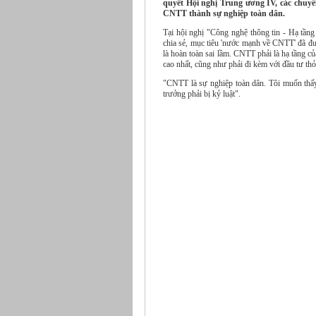
quyết Hội nghị Trung ương IV, các chuyên
CNTT thành sự nghiệp toàn dân.
Tại hội nghị "Công nghệ thông tin - Hạ tần
chia sẻ, mục tiêu 'nước mạnh về CNTT' đã
là hoàn toàn sai lầm. CNTT phải là hạ tầng củ
cao nhất, cũng như phải đi kèm với đầu tư th
"CNTT là sự nghiệp toàn dân. Tôi muốn thấy
trưởng phải bị kỷ luật".