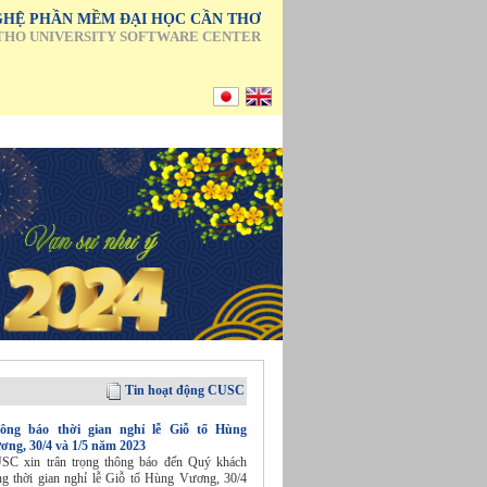
HỆ PHẦN MỀM ĐẠI HỌC CẦN THƠ
THO UNIVERSITY SOFTWARE CENTER
Tin hoạt động CUSC
ông báo thời gian nghỉ lễ Giỗ tổ Hùng
ơng, 30/4 và 1/5 năm 2023
SC xin trân trọng thông báo đến Quý khách
ng thời gian nghỉ lễ Giỗ tổ Hùng Vương, 30/4