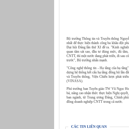
Bộ trưởng Thông tin và Truyền thông Nguyễ
nhất để thực hiện thành công ba khâu đột phá
Đại hội Đảng lần thứ XI đề ra. "Kinh nghiệm
quan tâm sát sao, đầu tư đúng mức, đủ tầm, 
CNTT, thì một nước đang phát triển, đi sau có 
trước", Bộ trưởng nhấn mạnh.
"Công nghệ thông tin - Hạ tầng của hạ tầng"
dựng hệ thống kết cấu hạ tầng đồng bộ lần đ
và Truyền thông, Viện Chiến lược phát tr
(VINASA).
Phó trưởng ban Tuyên giáo TW Vũ Ngọc Hoàng
bá, nâng cao nhận thức thực hiện Nghị quyết,
ban ngành, từ Trung ương Đảng, Chính phủ 
đồng doanh nghiệp CNTT trong cả nước.
CÁC TIN LIÊN QUAN