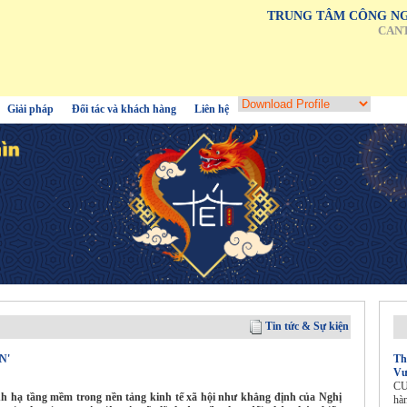
TRUNG TÂM CÔNG NG
CAN
Giải pháp
Đối tác và khách hàng
Liên hệ
Tin tức & Sự kiện
N'
Th
Vư
CU
h hạ tầng mềm trong nền tảng kinh tế xã hội như khẳng định của Nghị
hà