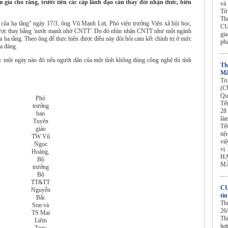
 gia cho rằng, trước tiên các cấp lãnh đạo cần thay đổi nhận thức, biến
và
Từ
Th
g của hạ tầng" ngày 17/3, ông Vũ Mạnh Lợi, Phó viện trưởng Viện xã hội học,
CU
 được thay bằng 'nước mạnh nhờ CNTT'. Do đó nhìn nhận CNTT như một ngành
gi
a hạ tầng. Theo ông để thực hiện được điều này đòi hỏi cam kết chính trị ở mức
ph
ỏa đáng.
 một ngày nào đó nếu người dân của một tỉnh không dùng công nghệ thì tỉnh
Th
Mã
Tr
(C
Qu
Phó
Tế
trưởng
28
ban
làm
Tuyên
Tế
giáo
tiệ
TW Vũ
vi
Ngọc
vị
Hoàng,
HẠ
Bộ
MẮ
trưởng
Bộ
TT&TT
CU
Nguyễn
ti
Bắc
Th
Son và
26
TS Mai
Th
Liêm
hợ