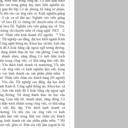
g, nhiệt tình trong công tác; Có tinh thần trách
iệm cao trong giảng dạy, thực hiện nghiêm túc
i gian lên lớp; Có tác phong, kỹ năng sư phạm;
u tiên cho các ứng viên có: Kinh nghiệm giảng
y ở các cơ sở đào tạo; Nghiên cứu viên giảng
 về Java EE có chứng chỉ chuyên môn về công
ệ Java EE. Nghiên cứu viên giảng dạy về .Net.
 chứng chỉ chuyên môn về công nghệ .NET. 2/
 trí: Nhân viên kinh doanh (02 người) * Yêu
: Tốt nghiệp cao đẳng, đại học khối ngành Kinh
 Công nghệ thông tin; Khoa học xã hội; Anh văn
ình độ A hoặc bằng cấp ngoại ngữ tương đương;
 dụng thành thạo tin học văn phòng; Giao tiếp
t, nhanh nhẹn, năng động; Có tinh thần trách
iệm trong công việc, có khả năng làm việc độc
p; Yêu thích kinh doanh và marketing; Ưu tiên
o các ứng viên có kinh nghiệm làm việc trong
nh vực kinh doanh các sản phẩm phần mềm. 3/
 trí: Nhân viên chăm sóc khách hàng (01 người)
Yêu cầu: Tốt nghiệp cao đẳng, đại học khối
ành Kinh tế, Công nghệ thông tin; Khoa học xã
i; Anh văn trình độ A hoặc bằng cấp ngoại ngữ
ơng đương; Sử dụng thành thạo tin học văn
òng; Giao tiếp tốt, nhanh nhẹn, năng động; Có
h thần trách nhiệm trong công việc, có khả năng
m việc độc lập; Yêu thích kinh doanh và
rketing; Ưu tiên cho các ứng viên có kinh
hiệm làm việc trong lĩnh vực chăm sóc khách
ng, kinh doanh các sản phẩm phần mềm. * Hồ
xin việc gồm có: Đơn xin việc làm (ngoài bì hồ