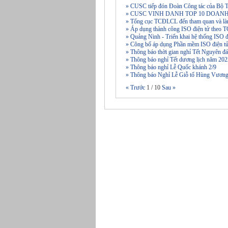
» CUSC tiếp đón Đoàn Công tác của Bộ T
» CUSC VINH DANH TOP 10 DOAN
» Tổng cục TCĐLCL đến tham quan và là
» Áp dụng thành công ISO điện tử theo
» Quảng Ninh - Triển khai hệ thống ISO 
» Công bố áp dụng Phần mềm ISO điện tử
» Thông báo thời gian nghỉ Tết Nguyên
» Thông báo nghỉ Tết dương lịch năm 20
» Thông báo nghỉ Lễ Quốc khánh 2/9
» Thông báo Nghỉ Lễ Giỗ tổ Hùng Vương
« Trước
1
/
10
Sau »