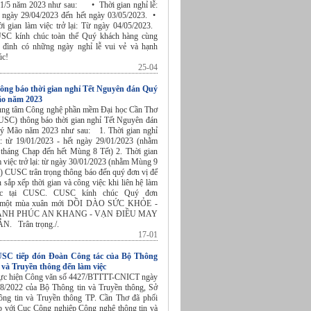
 1/5 năm 2023 như sau: • Thời gian nghỉ lễ:
 ngày 29/04/2023 đến hết ngày 03/05/2023. •
ời gian làm việc trở lại: Từ ngày 04/05/2023.
SC kính chúc toàn thể Quý khách hàng cùng
a đình có những ngày nghỉ lễ vui vẻ và hạnh
úc!
25-04
ông báo thời gian nghỉ Tết Nguyên đán Quý
o năm 2023
ung tâm Công nghệ phần mềm Đại học Cần Thơ
USC) thông báo thời gian nghỉ Tết Nguyên đán
ý Mão năm 2023 như sau: 1. Thời gian nghỉ
t: từ 19/01/2023 - hết ngày 29/01/2023 (nhằm
 tháng Chạp đến hết Mùng 8 Tết) 2. Thời gian
 việc trở lại: từ ngày 30/01/2023 (nhằm Mùng 9
t) CUSC trân trọng thông báo đến quý đơn vị để
n sắp xếp thời gian và công việc khi liên hệ làm
ệc tại CUSC. CUSC kính chúc Quý đơn
 một mùa xuân mới DỒI DÀO SỨC KHỎE -
NH PHÚC AN KHANG - VẠN ĐIỀU MAY
N. Trân trọng./.
17-01
SC tiếp đón Đoàn Công tác của Bộ Thông
n và Truyền thông đến làm việc
ực hiện Công văn số 4427/BTTTT-CNICT ngày
/8/2022 của Bộ Thông tin và Truyền thông, Sở
ông tin và Truyền thông TP. Cần Thơ đã phối
p với Cục Công nghiệp Công nghệ thông tin và