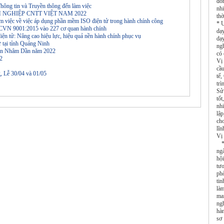
đồn
hông tin và Truyền thông đến làm việc
nh
H NGHIỆP CNTT VIỆT NAM 2022
thờ
m việc về việc áp dụng phần mềm ISO điện tử trong hành chính công
* Ư
 TCVN 9001:2015 vào 227 cơ quan hành chính
dạ
điện tử: Nâng cao hiệu lực, hiệu quả nền hành chính phục vụ
dạy
 tại tỉnh Quảng Ninh
ngh
 đán Nhâm Dần năm 2022
có
22
Vị
cầu
, Lễ 30/04 và 01/05
tế,
tr
Sử
tố
nh
lậ
ch
lĩ
Vị
* 
ng
hộ
tư
ph
tin
là
ma
ng
hà
sơ 