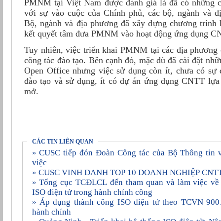
PMNM tại Việt Nam được đánh giá là đã có những ch
với sự vào cuộc của Chính phủ, các bộ, ngành và đ
Bộ, ngành và địa phương đã xây dựng chương trình
kết quyết tâm đưa PMNM vào hoạt động ứng dụng 
Tuy nhiên, việc triển khai PMNM tại các địa phương 
công tác đào tạo. Bên cạnh đó, mặc dù đã cài đặt n
Open Office nhưng việc sử dụng còn ít, chưa có sự đ
đào tạo và sử dụng, ít có dự án ứng dụng CNTT lựa
mở.
CÁC TIN LIÊN QUAN
» CUSC tiếp đón Đoàn Công tác của Bộ Thông tin và Truyền thông đến làm
việc
» CUSC VINH DANH TOP 10 DOANH NGHIỆP CNT
» Tổng cục TCĐLCL đến tham quan và làm việc về việc áp dụng phần mềm
ISO điện tử trong hành chính công
» Áp dụng thành công ISO điện tử theo TCVN 9001:2015 vào 227 cơ quan
hành chính