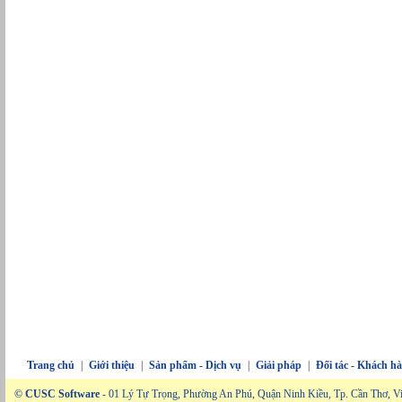
Trang chủ
|
Giới thiệu
|
Sản phẩm - Dịch vụ
|
Giải pháp
|
Đối tác - Khách h
© CUSC Software
- 01 Lý Tự Trọng, Phường An Phú, Quận Ninh Kiều, Tp. Cần Thơ, V